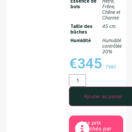
Essence de
Hêtre,
bois
Frêne,
Chêne et
Charme
Taille des
45 cm
bûches
Humidité
Humidité
contrôlée
20%
€
345
TVAC
Ajouter au panier
Les prix
affichés par