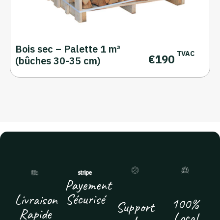
Bois sec – Palette 1 m³
TVAC
€
190
(bûches 30-35 cm)
Payement
Sécurisé
Livraison
100%
Support
Rapide
Local