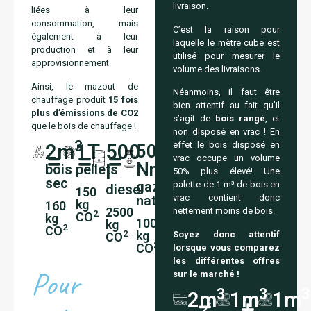
livraison.
liées à leur
consommation, mais
C’est la raison pour
également à leur
laquelle le mètre cube est
production et à leur
utilisé pour mesurer le
approvisionnement.
volume des livraisons.
Ainsi, le mazout de
Néanmoins, il faut être
chauffage produit
15 fois
bien attentif au fait qu’il
plus
d’émissions de CO2
s’agit de
bois rangé
, et
que le bois de chauffage !
non disposé en vrac ! En
3
effet le bois disposé en
2m
1T
500
500
vrac occupe un volume
3
Nm
l
bois
pellets
50% plus élevé! Une
sec
gaz
palette de 1 m³ de bois en
diesel
150
naturel
vrac contient donc
kg
160
2500
nettement moins de bois.
2
CO
kg
1000
kg
2
CO
2
kg
Soyez donc attentif
CO
2
CO
lorsque vous comparez
les différentes offres
Pour
sur le marché !
3
3
3
2m
1m
1m