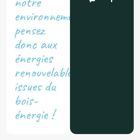
notre
environnement,
pensez
donc aux
énergies
renouvelables
issues du
bois-
énergie !