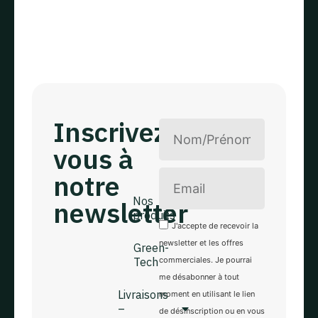
Inscrivez
vous à
notre
Nos
newsletter
produits
Green-Tech
J'accepte de recevoir la
Le
Rue du
newsletter et les offres
Green-
progrès, 24
Tech
commerciales. Je pourrai
choix
4840
me désabonner à tout
Welkenraedt
Livraisons
moment en utilisant le lien
–
de désinscription ou en vous