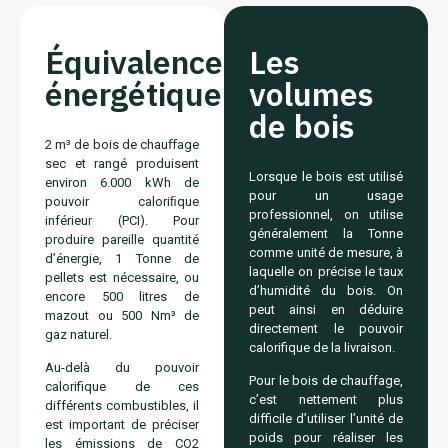
Équivalence
Les
énergétique
volumes
de bois
2 m³ de bois de chauﬀage
sec et rangé produisent
Lorsque le bois est utilisé
environ 6.000 kWh de
pour un usage
pouvoir caloriﬁque
professionnel, on utilise
inférieur (PCI). Pour
généralement la Tonne
produire pareille quantité
comme unité de mesure, à
d’énergie, 1 Tonne de
laquelle on précise le taux
pellets est nécessaire, ou
d’humidité du bois. On
encore 500 litres de
peut ainsi en déduire
mazout ou 500 Nm³ de
directement le pouvoir
gaz naturel.
calorifique de la livraison.
Au-delà du pouvoir
Pour le bois de chauffage,
calorifique de ces
c’est nettement plus
différents combustibles, il
difficile d’utiliser l’unité de
est important de préciser
poids pour réaliser les
les émissions de CO2