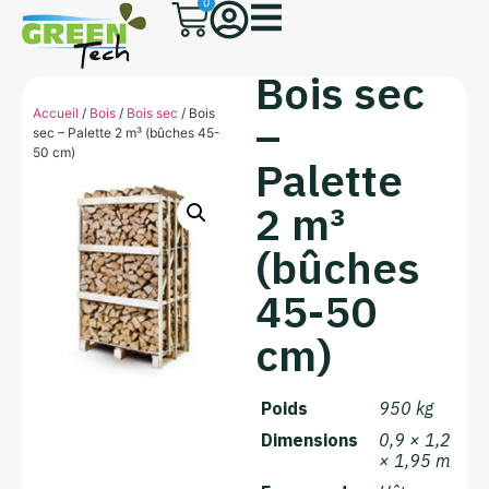
0
Bois sec
Accueil
/
Bois
/
Bois sec
/ Bois
–
sec – Palette 2 m³ (bûches 45-
50 cm)
Palette
2 m³
(bûches
45-50
cm)
Poids
950 kg
Dimensions
0,9 × 1,2
× 1,95 m