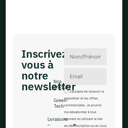
Inscrivez
vous à
notre
Nos
newsletter
produits
Green-Tech
J'accepte de recevoir la
Le
Rue du
newsletter et les offres
Green-
progrès, 24
Tech
commerciales. Je pourrai
choix
4840
me désabonner à tout
Welkenraedt
Livraisons
moment en utilisant le lien
–
de désinscription ou en vous