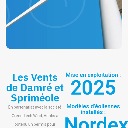
Les Vents
Mise en exploitation :
2025
de Damré et
Spriméole
Modèles d’éoliennes
En partenariat avec la société
installés :
Norde
Green Tech Wind, Ventis a
obtenu un permis pour