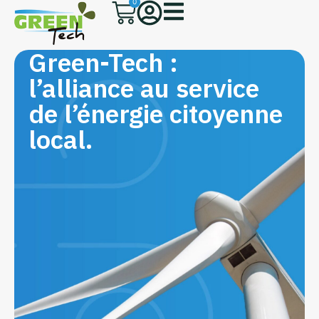
0
Green-Tech :
l’alliance au service
de l’énergie citoyenne
local.