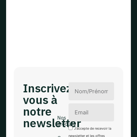
Inscrivez
vous à
notre
Nos
newsletter
produits
Green-Tech
J'accepte de recevoir la
Rue du
newsletter et les offres