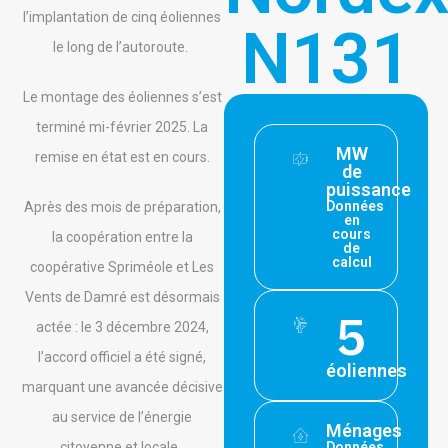
l’implantation de cinq éoliennes
N131
le long de l’autoroute.
Le montage des éoliennes s’est
terminé mi-février 2025. La
MW
remise en état est en cours.
de
puissance
Données
Après des mois de préparation,
en
cours
la coopération entre la
de
calcul
coopérative Spriméole et Les
Vents de Damré est désormais
5
actée : le 3 décembre 2024,
l’accord officiel a été signé,
éoliennes​
marquant une avancée décisive
au service de l’énergie
Ménages
citoyenne et locale.
Données