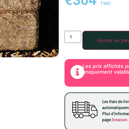
€
304
TVAC
Ajouter au pan
Les prix affichés 
uniquement valab
Les frais de li
automatiqueme
Plus d’informat
page
livraison
.