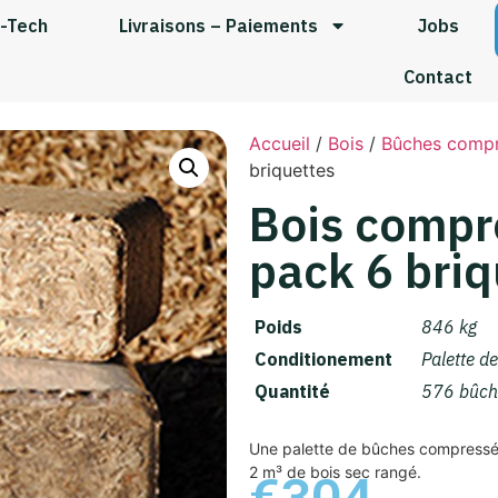
-Tech
Livraisons – Paiements
Jobs
Contact
Accueil
/
Bois
/
Bûches comp
briquettes
Bois compr
pack 6 briq
Poids
846 kg
Conditionement
Palette d
Quantité
576 bûch
Une palette de bûches compressé
2 m³ de bois sec rangé.