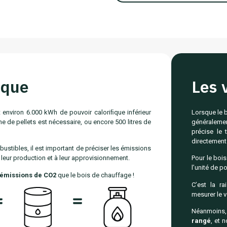
ique
Les 
environ 6.000 kWh de pouvoir caloriﬁque inférieur
Lorsque le b
nne de pellets est nécessaire, ou encore 500 litres de
généraleme
précise le 
directement 
ustibles, il est important de préciser les émissions
leur production et à leur approvisionnement.
Pour le bois
l’unité de po
’émissions de CO2
que le bois de chauffage !
C’est la ra
mesurer le v
Néanmoins, i
rangé
, et 