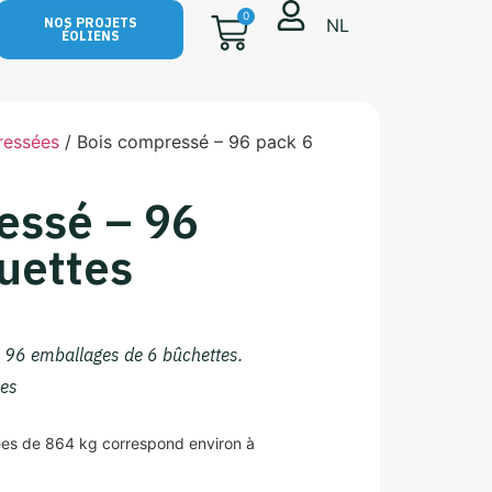
0
NL
NOS PROJETS
ÉOLIENS
ressées
/ Bois compressé – 96 pack 6
essé – 96
uettes
e 96 emballages de 6 bûchettes.
es
es de 864 kg correspond environ à