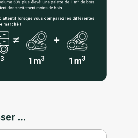
olume 50% plus élevé! Une palette de 1 m³ de bois
tient donc nettement moins de bois.
 attentif lorsque vous comparez les différentes
le marché !
3
3
3
1m
1m
m
er ...