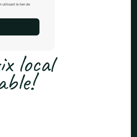
tilisant le lien de
ix local
able!