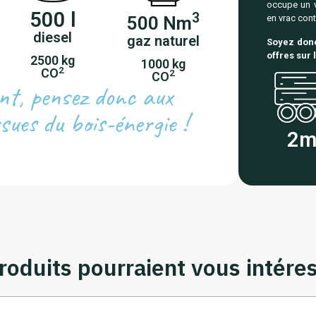
occupe un v
500 l
3
500 Nm
en vrac con
diesel
gaz naturel
Soyez donc
offres sur 
2500 kg
1000 kg
2
CO
2
CO
nt, pensez donc aux
sues du bois-énergie !
2
roduits pourraient vous intéress