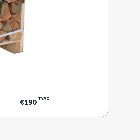
TVAC
€
190
Bois sec 