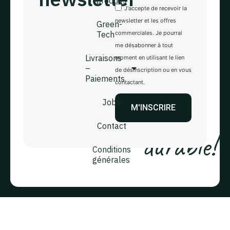
produits
Green-Tech
J'accepte de recevoir la
Le
Rue du
newsletter et les offres
Green-
progrès, 24
Tech
commerciales. Je pourrai
choix
4840
me désabonner à tout
Welkenraedt
Livraisons
moment en utilisant le lien
–
de désinscription ou en vous
local
Paiements
+32 (0)4 227
contactant.
28 22
Jobs
et
info@green-
M'INSCRIRE
tech.be
Contact
durable!
Conditions
générales