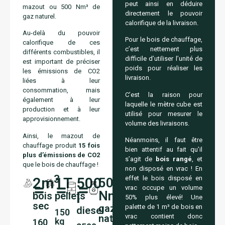
peut ainsi en déduire
mazout ou 500 Nm³ de
directement le pouvoir
gaz naturel.
calorifique de la livraison.
Au-delà du pouvoir
Pour le bois de chauffage,
calorifique de ces
c’est nettement plus
différents combustibles, il
difficile d’utiliser l’unité de
est important de préciser
poids pour réaliser les
les émissions de CO2
livraison.
liées à leur
consommation, mais
C’est la raison pour
également à leur
laquelle le mètre cube est
production et à leur
utilisé pour mesurer le
approvisionnement.
volume des livraisons.
Ainsi, le mazout de
Néanmoins, il faut être
chauffage produit
15 fois
bien attentif au fait qu’il
plus
d’émissions de CO2
s’agit de
bois rangé
, et
que le bois de chauffage !
non disposé en vrac ! En
3
effet le bois disposé en
2m
1T
500
500
vrac occupe un volume
3
Nm
l
bois
pellets
50% plus élevé! Une
sec
gaz
palette de 1 m³ de bois en
diesel
150
naturel
vrac contient donc
kg
160