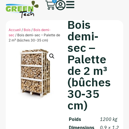
0
Bois
Accueil
/
Bois
/
Bois demi-
demi-
sec
/ Bois demi-sec – Palette de
2 m³ (bûches 30-35 cm)
sec –
Palette
de 2 m³
(bûches
30-35
cm)
Poids
1200 kg
Dimensions
0,9 × 1,2