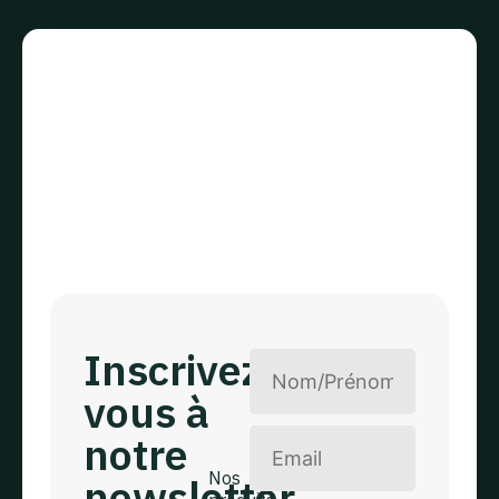
Inscrivez
vous à
notre
Nos
newsletter